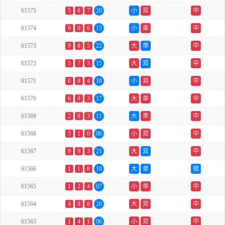
61575
5
8
7
20
小
双
中
61574
9
0
6
15
小
单
中
61573
9
8
5
22
大
单
中
61572
5
7
3
15
大
双
中
61571
6
8
4
18
小
双
中
61570
6
8
3
17
大
单
中
61569
2
6
3
11
大
单
中
61568
5
1
0
06
小
双
中
61567
9
9
3
21
大
双
中
61566
1
1
8
10
大
单
错
61565
1
2
4
07
小
单
中
61564
4
8
8
20
大
双
中
61563
1
4
1
06
小
双
中