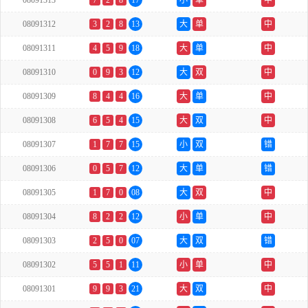
08091313
7
2
8
17
小
单
中
08091312
3
2
8
13
大
单
中
08091311
4
5
9
18
大
单
中
08091310
0
9
3
12
大
双
中
08091309
8
4
4
16
大
单
中
08091308
6
5
4
15
大
双
中
08091307
1
7
7
15
小
双
错
08091306
0
5
7
12
大
单
错
08091305
1
7
0
08
大
双
中
08091304
8
2
2
12
小
单
中
08091303
2
5
0
07
大
双
错
08091302
5
5
1
11
小
单
中
08091301
9
9
3
21
大
双
中