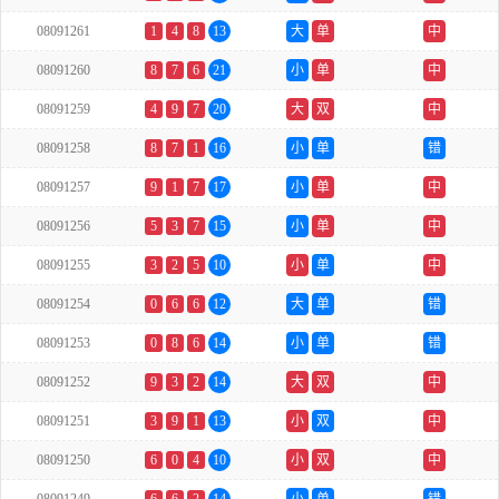
08091261
1
4
8
13
大
单
中
08091260
8
7
6
21
小
单
中
08091259
4
9
7
20
大
双
中
08091258
8
7
1
16
小
单
错
08091257
9
1
7
17
小
单
中
08091256
5
3
7
15
小
单
中
08091255
3
2
5
10
小
单
中
08091254
0
6
6
12
大
单
错
08091253
0
8
6
14
小
单
错
08091252
9
3
2
14
大
双
中
08091251
3
9
1
13
小
双
中
08091250
6
0
4
10
小
双
中