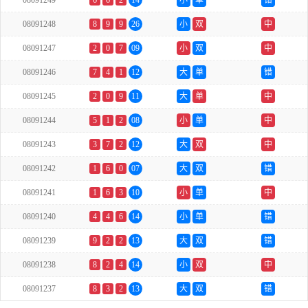
08091249
6
6
2
14
小
单
错
08091248
8
9
9
26
小
双
中
08091247
2
0
7
09
小
双
中
08091246
7
4
1
12
大
单
错
08091245
2
0
9
11
大
单
中
08091244
5
1
2
08
小
单
中
08091243
3
7
2
12
大
双
中
08091242
1
6
0
07
大
双
错
08091241
1
6
3
10
小
单
中
08091240
4
4
6
14
小
单
错
08091239
9
2
2
13
大
双
错
08091238
8
2
4
14
小
双
中
08091237
8
3
2
13
大
双
错