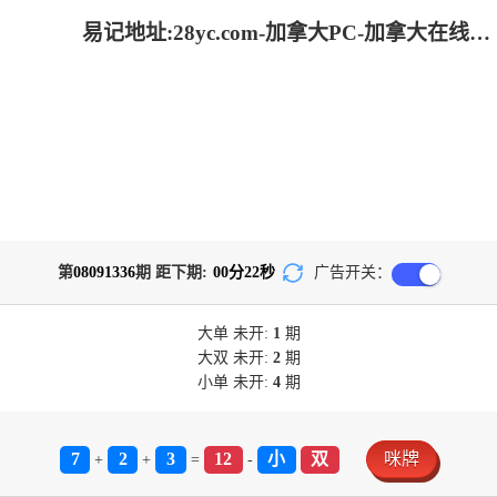
易记地址:28yc.com-加拿大PC-加拿大在线预测-加拿大PC走势-加拿大刮奖结果查询
第
08091336
期 距下期:
00
分
22
秒
广告开关：
大单
未开:
1
期
大双
未开:
2
期
小单
未开:
4
期
7
2
3
12
小
双
咪牌
+
+
=
-