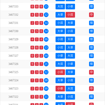
3467333
0
6
9
15
大双
小单
错
3467332
4
5
3
12
大单
小双
中
3467331
2
3
9
14
小双
大单
错
3467330
9
5
0
14
大单
小双
错
3467329
4
1
4
09
小双
大单
错
3467328
6
6
1
13
小双
大单
错
3467327
0
2
2
04
小单
大双
错
3467326
9
5
7
21
大双
小单
错
3467325
1
3
8
12
小双
大单
中
3467324
7
1
1
09
大单
小双
错
3467323
2
4
3
09
小单
大双
中
3467322
3
5
3
11
大单
小双
错