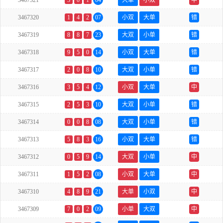
3467321
3
0
1
04
大单
小双
中
3467320
1
4
2
07
小双
大单
错
3467319
8
8
7
23
大双
小单
错
3467318
9
5
0
14
小双
大单
错
3467317
2
0
8
10
大双
小单
错
3467316
3
5
4
12
小双
大单
中
3467315
2
5
3
10
大双
小单
错
3467314
0
0
8
08
大双
小单
错
3467313
5
8
3
16
小双
大单
错
3467312
0
5
9
14
大双
小单
中
3467311
1
5
2
08
小双
大单
中
3467310
4
8
9
21
大单
小双
中
3467309
7
0
2
09
小单
大双
中