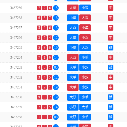
3467269
7
2
6
15
大单
小双
中
3467268
6
5
7
18
小单
大双
中
3467267
5
2
6
13
大双
小单
中
3467266
3
5
4
12
大单
小双
中
3467265
5
8
6
19
小单
大双
错
3467264
7
1
6
14
大双
小单
中
3467263
4
0
1
05
大单
小双
错
3467262
3
4
5
12
大单
小双
中
3467261
9
9
1
19
大单
小双
中
3467260
9
8
2
19
大双
小单
错
3467259
7
2
5
14
小双
大单
错
3467258
1
0
7
08
大双
小单
错