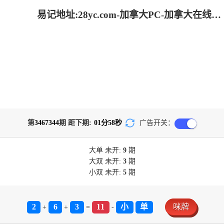
易记地址:28yc.com-加拿大PC-加拿大在线预测-加拿大PC走势-加拿大刮奖结果查询
第
3467344
期 距下期:
01
分
58
秒
广告开关：
大单
未开:
9
期
大双
未开:
3
期
小双
未开:
5
期
2
6
3
11
小
单
咪牌
+
+
=
-