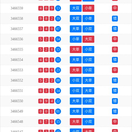
3466559
4
0
9
13
大双
小单
中
3466558
9
8
2
19
大双
小单
错
3466557
3
4
0
07
大单
小双
错
3466556
5
2
7
14
小单
大双
中
3466555
5
2
8
15
大单
小双
中
3466554
4
6
1
11
大单
小双
错
3466553
8
9
6
23
大单
小双
中
3466552
5
2
2
09
小双
大单
错
3466551
6
1
7
14
小双
大单
错
3466550
9
9
4
22
大单
小双
错
3466549
0
0
1
01
大单
小双
错
3466548
8
7
0
15
大单
小双
中