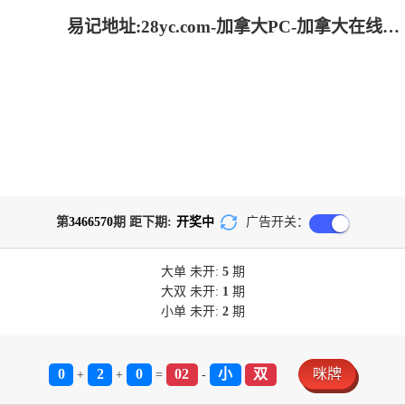
易记地址:28yc.com-加拿大PC-加拿大在线预测-加拿大PC走势-加拿大刮奖结果查询
第
3466570
期 距下期:
开奖中
广告开关：
大单
未开:
5
期
大双
未开:
1
期
小单
未开:
2
期
0
2
0
02
小
双
咪牌
+
+
=
-