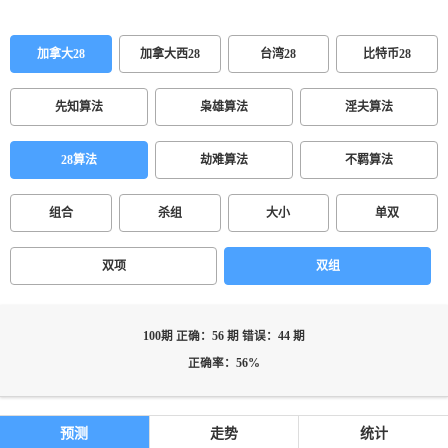
加拿大28
加拿大西28
台湾28
比特币28
先知算法
枭雄算法
淫夫算法
28算法
劫难算法
不羁算法
组合
杀组
大小
单双
双项
双组
100期 正确：56 期 错误：44 期
正确率：56%
预测
走势
统计