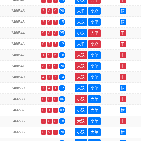
3466547
5
3
7
15
小双
大单
中
3466546
3
8
9
20
大单
小双
错
3466545
3
9
3
15
大双
小单
错
3466544
9
8
8
25
小双
大单
中
3466543
0
7
5
12
大单
小双
中
3466542
1
9
6
16
大双
小单
中
3466541
8
3
9
20
大双
小单
中
3466540
4
7
3
14
大双
小单
中
3466539
7
4
1
12
大双
小单
错
3466538
0
6
0
06
小双
大单
中
3466537
0
1
2
03
小双
大单
错
3466536
2
8
8
18
大双
小单
中
3466535
6
9
5
20
小双
大单
错