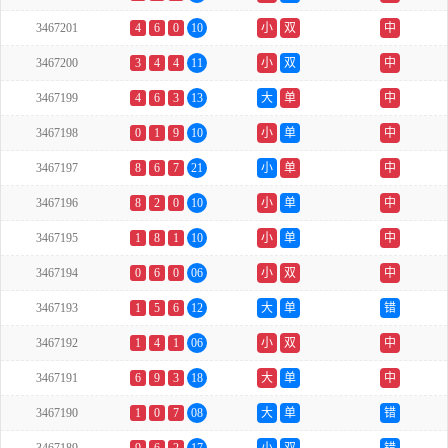
3467201
4
6
0
10
小
双
中
3467200
3
4
4
11
小
双
中
3467199
4
6
3
13
大
单
中
3467198
0
1
9
10
小
单
中
3467197
8
6
7
21
小
单
中
3467196
8
2
0
10
小
单
中
3467195
1
8
1
10
小
单
中
3467194
0
6
0
06
小
双
中
3467193
1
5
6
12
大
单
错
3467192
1
4
1
06
小
双
中
3467191
6
9
3
18
大
单
中
3467190
1
0
7
08
大
单
错