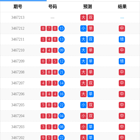
期号
号码
预测
结果
3467213
---
大
双
---
3467212
8
7
0
15
小
单
中
3467211
1
4
8
13
大
双
错
3467210
4
4
1
09
大
单
中
3467209
0
7
5
12
大
单
错
3467208
5
8
8
21
大
单
中
3467207
4
7
3
14
大
双
中
3467206
8
4
4
16
大
单
中
3467205
5
8
9
22
小
双
中
3467204
1
3
0
04
小
双
中
3467203
3
1
4
08
小
单
中
3467202
9
5
8
22
大
单
中