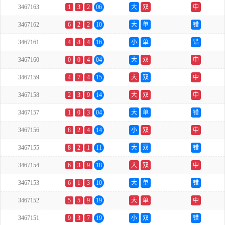
3467163
1
3
2
06
大
双
中
3467162
6
2
2
10
大
单
错
3467161
4
8
4
16
小
单
错
3467160
0
0
4
04
大
双
中
3467159
4
7
4
15
大
双
中
3467158
2
3
9
14
大
双
中
3467157
1
0
3
04
大
单
错
3467156
8
2
4
14
小
双
中
3467155
8
2
1
11
大
双
错
3467154
6
3
9
18
大
双
中
3467153
6
1
3
10
大
单
错
3467152
5
5
9
19
大
单
中
3467151
9
3
7
19
小
双
错