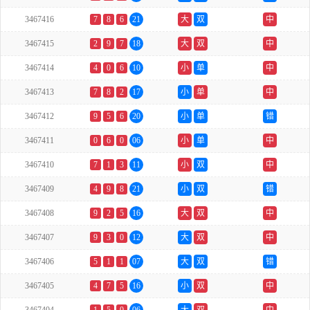
3467416
7
8
6
21
大
双
中
3467415
2
9
7
18
大
双
中
3467414
4
0
6
10
小
单
中
3467413
7
8
2
17
小
单
中
3467412
9
5
6
20
小
单
错
3467411
0
6
0
06
小
单
中
3467410
7
1
3
11
小
双
中
3467409
4
9
8
21
小
双
错
3467408
9
2
5
16
大
双
中
3467407
9
3
0
12
大
双
中
3467406
5
1
1
07
大
双
错
3467405
4
7
5
16
小
双
中