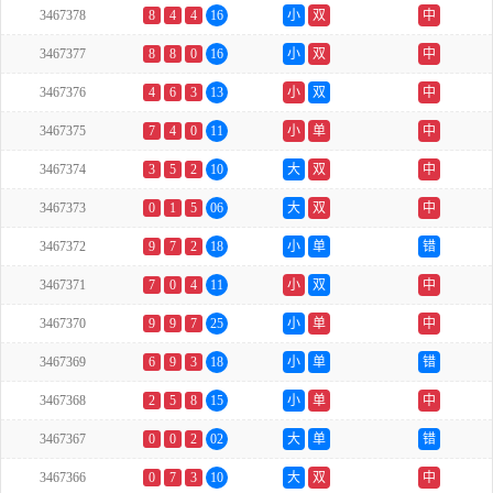
3467378
8
4
4
16
小
双
中
3467377
8
8
0
16
小
双
中
3467376
4
6
3
13
小
双
中
3467375
7
4
0
11
小
单
中
3467374
3
5
2
10
大
双
中
3467373
0
1
5
06
大
双
中
3467372
9
7
2
18
小
单
错
3467371
7
0
4
11
小
双
中
3467370
9
9
7
25
小
单
中
3467369
6
9
3
18
小
单
错
3467368
2
5
8
15
小
单
中
3467367
0
0
2
02
大
单
错
3467366
0
7
3
10
大
双
中