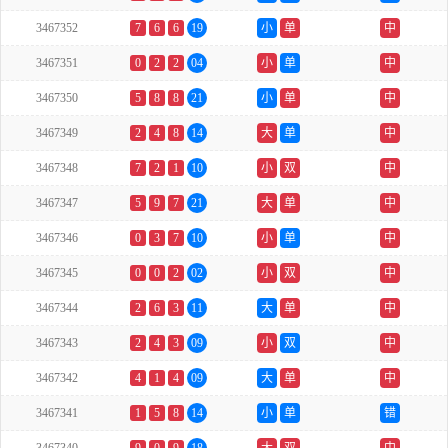
3467352
7
6
6
19
小
单
中
3467351
0
2
2
04
小
单
中
3467350
5
8
8
21
小
单
中
3467349
2
4
8
14
大
单
中
3467348
7
2
1
10
小
双
中
3467347
5
9
7
21
大
单
中
3467346
0
3
7
10
小
单
中
3467345
0
0
2
02
小
双
中
3467344
2
6
3
11
大
单
中
3467343
2
4
3
09
小
双
中
3467342
4
1
4
09
大
单
中
3467341
1
5
8
14
小
单
错