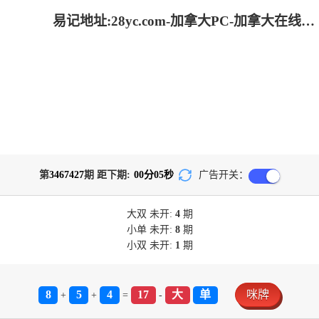
易记地址:28yc.com-加拿大PC-加拿大在线预测-加拿大PC走势-加拿大刮奖结果查询
第
3467427
期 距下期:
00
分
05
秒
广告开关：
大双
未开:
4
期
小单
未开:
8
期
小双
未开:
1
期
8
5
4
17
大
单
咪牌
+
+
=
-