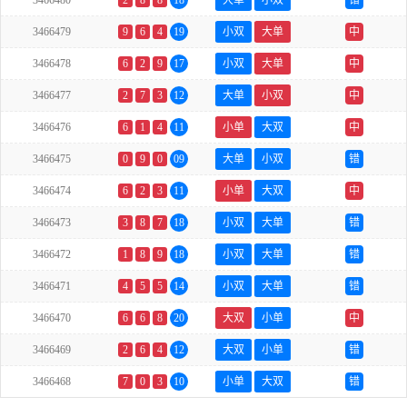
3466480
2
8
8
18
大单
小双
错
3466479
9
6
4
19
小双
大单
中
3466478
6
2
9
17
小双
大单
中
3466477
2
7
3
12
大单
小双
中
3466476
6
1
4
11
小单
大双
中
3466475
0
9
0
09
大单
小双
错
3466474
6
2
3
11
小单
大双
中
3466473
3
8
7
18
小双
大单
错
3466472
1
8
9
18
小双
大单
错
3466471
4
5
5
14
小双
大单
错
3466470
6
6
8
20
大双
小单
中
3466469
2
6
4
12
大双
小单
错
3466468
7
0
3
10
小单
大双
错