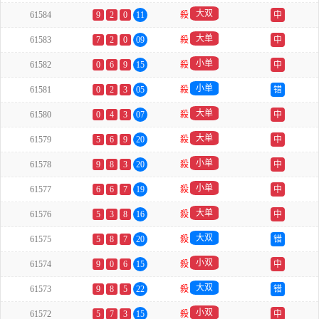
大双
61584
9
2
0
11
殺
中
大单
61583
7
2
0
09
殺
中
小单
61582
0
6
9
15
殺
中
小单
61581
0
2
3
05
殺
错
大单
61580
0
4
3
07
殺
中
大单
61579
5
6
9
20
殺
中
小单
61578
9
8
3
20
殺
中
小单
61577
6
6
7
19
殺
中
大单
61576
5
3
8
16
殺
中
大双
61575
5
8
7
20
殺
错
小双
61574
9
0
6
15
殺
中
大双
61573
9
8
5
22
殺
错
小双
61572
5
7
3
15
殺
中