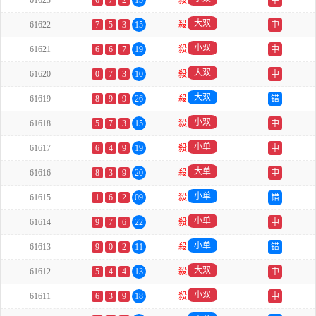
61623
6
7
2
15
殺
中
大双
61622
7
5
3
15
殺
中
小双
61621
6
6
7
19
殺
中
大双
61620
0
7
3
10
殺
中
大双
61619
8
9
9
26
殺
错
小双
61618
5
7
3
15
殺
中
小单
61617
6
4
9
19
殺
中
大单
61616
8
3
9
20
殺
中
小单
61615
1
6
2
09
殺
错
小单
61614
9
7
6
22
殺
中
小单
61613
9
0
2
11
殺
错
大双
61612
5
4
4
13
殺
中
小双
61611
6
3
9
18
殺
中