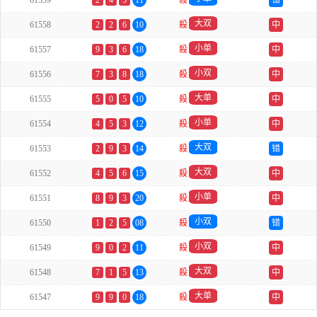
61559
2
4
5
11
殺
错
大双
61558
2
2
6
10
殺
中
小单
61557
9
3
6
18
殺
中
小双
61556
7
3
8
18
殺
中
大单
61555
5
0
5
10
殺
中
小单
61554
4
5
3
12
殺
中
大双
61553
2
9
3
14
殺
错
大双
61552
4
5
6
15
殺
中
小单
61551
8
9
3
20
殺
中
小双
61550
1
2
5
08
殺
错
小双
61549
9
0
2
11
殺
中
大双
61548
7
1
5
13
殺
中
大单
61547
9
9
0
18
殺
中