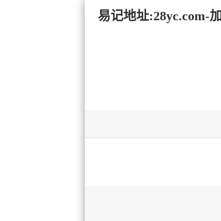
易记地址:28yc.c