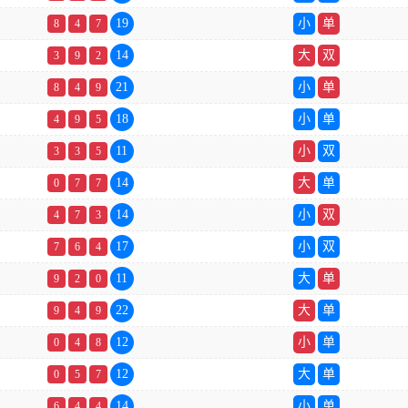
19
小
单
8
4
7
14
大
双
3
9
2
21
小
单
8
4
9
18
小
单
4
9
5
11
小
双
3
3
5
14
大
单
0
7
7
14
小
双
4
7
3
17
小
双
7
6
4
11
大
单
9
2
0
22
大
单
9
4
9
12
小
单
0
4
8
12
大
单
0
5
7
14
小
单
6
4
4