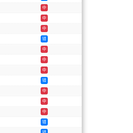
中
中
中
错
中
中
中
错
中
中
中
错
错