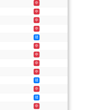
中
中
中
中
错
中
中
中
中
错
中
错
中