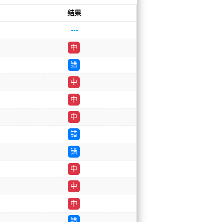
结果
---
中
错
中
中
中
错
错
中
中
中
错