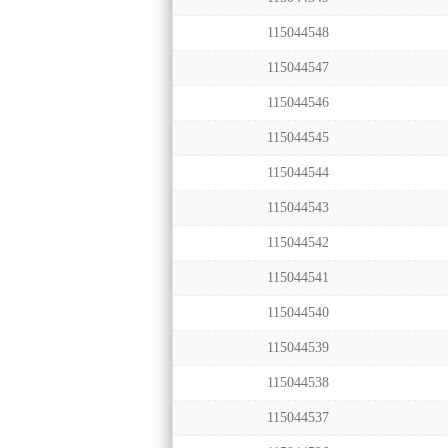
115044548
115044547
115044546
115044545
115044544
115044543
115044542
115044541
115044540
115044539
115044538
115044537