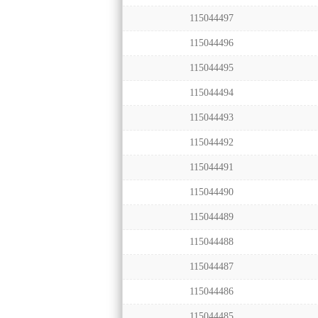
115044497
115044496
115044495
115044494
115044493
115044492
115044491
115044490
115044489
115044488
115044487
115044486
115044485