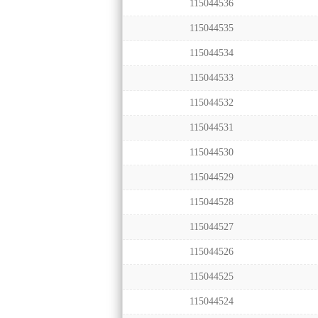
115044536
115044535
115044534
115044533
115044532
115044531
115044530
115044529
115044528
115044527
115044526
115044525
115044524