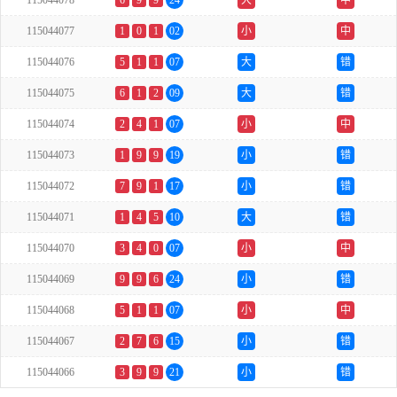
115044078
6
9
9
24
大
中
115044077
1
0
1
02
小
中
115044076
5
1
1
07
大
错
115044075
6
1
2
09
大
错
115044074
2
4
1
07
小
中
115044073
1
9
9
19
小
错
115044072
7
9
1
17
小
错
115044071
1
4
5
10
大
错
115044070
3
4
0
07
小
中
115044069
9
9
6
24
小
错
115044068
5
1
1
07
小
中
115044067
2
7
6
15
小
错
115044066
3
9
9
21
小
错