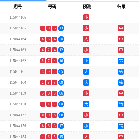
期号
号码
预测
结果
115044166
---
小
---
单
115044165
7
0
6
13
小
中
115044164
8
8
4
20
大
中
115044163
6
2
4
12
小
中
115044162
5
7
4
16
小
错
115044161
3
0
2
05
大
错
115044160
2
3
3
08
大
错
115044159
3
0
3
06
小
中
115044158
1
1
7
09
大
错
115044157
0
0
6
06
小
中
115044156
8
6
3
17
小
错
115044155
4
6
5
15
大
中