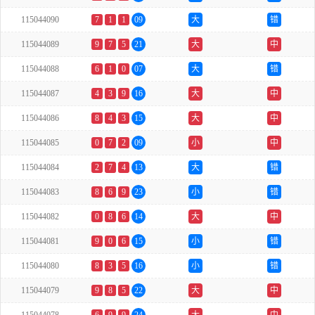
115044090
7
1
1
09
大
错
115044089
9
7
5
21
大
中
115044088
6
1
0
07
大
错
115044087
4
3
9
16
大
中
115044086
8
4
3
15
大
中
115044085
0
7
2
09
小
中
115044084
2
7
4
13
大
错
115044083
8
6
9
23
小
错
115044082
0
8
6
14
大
中
115044081
9
0
6
15
小
错
115044080
8
3
5
16
小
错
115044079
9
8
5
22
大
中