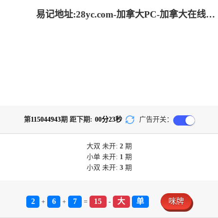
易记地址:28yc.com-加拿大PC-加拿大在线预测-加拿大PC走势-加拿大刮奖结果查询
第
115044943
期 距下期:
00
分
23
秒
广告开关：
大双
未开:
2
期
小单
未开:
1
期
小双
未开:
3
期
2
6
7
15
大
单
咪牌
+
+
=
-