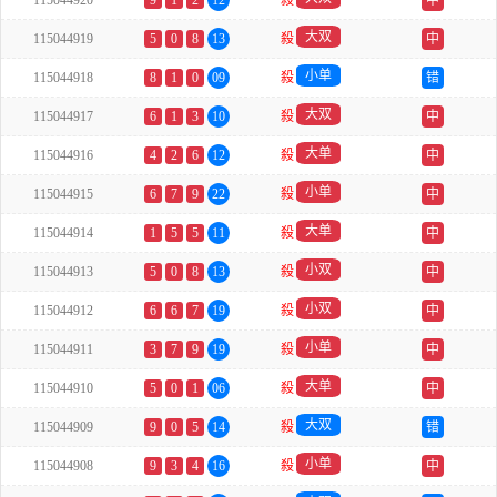
115044920
9
1
2
12
殺
中
大双
115044919
5
0
8
13
殺
中
小单
115044918
8
1
0
09
殺
错
大双
115044917
6
1
3
10
殺
中
大单
115044916
4
2
6
12
殺
中
小单
115044915
6
7
9
22
殺
中
大单
115044914
1
5
5
11
殺
中
小双
115044913
5
0
8
13
殺
中
小双
115044912
6
6
7
19
殺
中
小单
115044911
3
7
9
19
殺
中
大单
115044910
5
0
1
06
殺
中
大双
115044909
9
0
5
14
殺
错
小单
115044908
9
3
4
16
殺
中