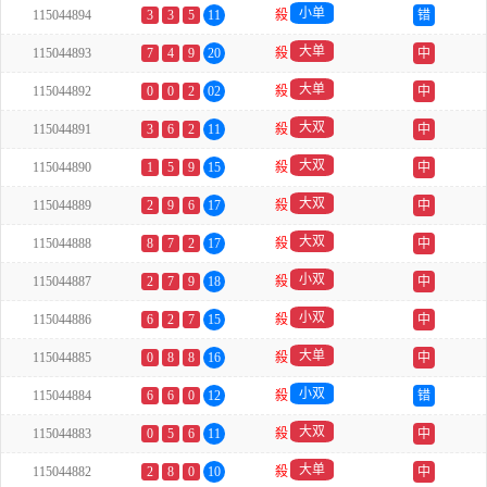
小单
115044894
3
3
5
11
殺
错
大单
115044893
7
4
9
20
殺
中
大单
115044892
0
0
2
02
殺
中
大双
115044891
3
6
2
11
殺
中
大双
115044890
1
5
9
15
殺
中
大双
115044889
2
9
6
17
殺
中
大双
115044888
8
7
2
17
殺
中
小双
115044887
2
7
9
18
殺
中
小双
115044886
6
2
7
15
殺
中
大单
115044885
0
8
8
16
殺
中
小双
115044884
6
6
0
12
殺
错
大双
115044883
0
5
6
11
殺
中
大单
115044882
2
8
0
10
殺
中