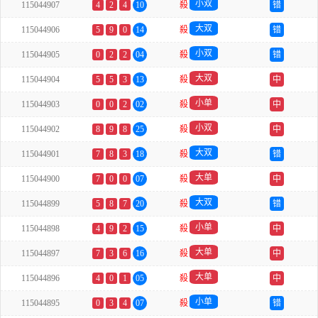
小双
115044907
4
2
4
10
殺
错
大双
115044906
5
9
0
14
殺
错
小双
115044905
0
2
2
04
殺
错
大双
115044904
5
5
3
13
殺
中
小单
115044903
0
0
2
02
殺
中
小双
115044902
8
9
8
25
殺
中
大双
115044901
7
8
3
18
殺
错
大单
115044900
7
0
0
07
殺
中
大双
115044899
5
8
7
20
殺
错
小单
115044898
4
9
2
15
殺
中
大单
115044897
7
3
6
16
殺
中
大单
115044896
4
0
1
05
殺
中
小单
115044895
0
3
4
07
殺
错