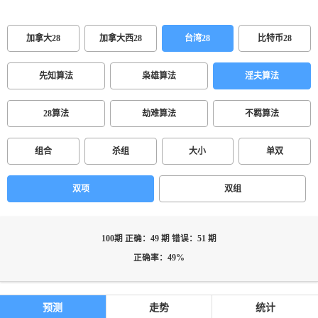
加拿大28
加拿大西28
台湾28
比特币28
先知算法
枭雄算法
淫夫算法
28算法
劫难算法
不羁算法
组合
杀组
大小
单双
双项
双组
100期 正确：49 期 错误：51 期
正确率：49%
预测
走势
统计