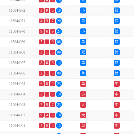
115044973
5
4
1
10
大
错
115044972
3
9
6
18
小
错
115044971
4
9
7
20
单
错
115044970
9
6
9
24
小
错
115044969
7
1
0
08
单
错
115044968
3
1
5
09
双
错
115044967
8
0
6
14
单
错
115044966
2
1
5
08
单
错
115044965
6
8
9
23
单
中
115044964
2
1
7
10
小
中
115044963
7
9
7
23
大
中
115044962
9
4
5
18
大
中
115044961
4
6
5
15
单
中