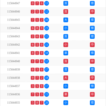
115044947
0
7
6
13
双
错
115044946
2
5
5
12
双
中
115044945
7
1
2
10
大
错
115044944
6
8
9
23
小
错
115044943
2
6
7
15
双
错
115044942
6
5
0
11
小
中
115044941
8
1
9
18
单
错
115044940
1
7
4
12
双
中
115044939
8
3
6
17
双
错
115044938
9
7
2
18
大
中
115044937
3
5
9
17
小
错
115044936
7
5
3
15
单
中
115044935
5
8
7
20
小
错