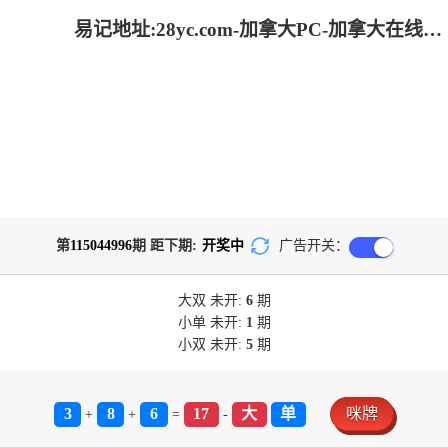
易记地址:28yc.com-加拿大PC-加拿大在线预测-加拿大PC走势-加拿大刮奖结果查询
第
115044996
期 距下期:
开奖中
广告开关：
大双
未开:
6
期
小单
未开:
1
期
小双
未开:
5
期
3
8
6
17
大
单
咪牌
+
+
=
-