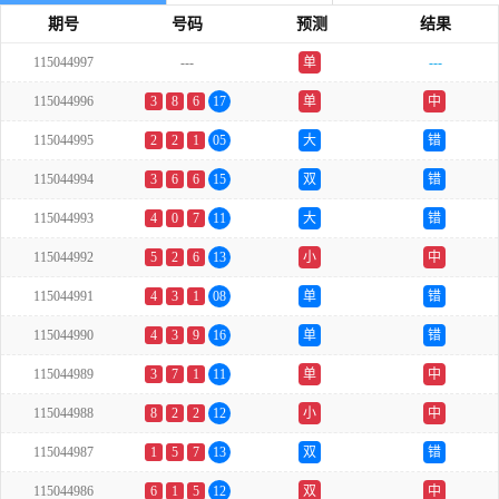
期号
号码
预测
结果
115044997
---
单
---
115044996
3
8
6
17
单
中
115044995
2
2
1
05
大
错
115044994
3
6
6
15
双
错
115044993
4
0
7
11
大
错
115044992
5
2
6
13
小
中
115044991
4
3
1
08
单
错
115044990
4
3
9
16
单
错
115044989
3
7
1
11
单
中
115044988
8
2
2
12
小
中
115044987
1
5
7
13
双
错
115044986
6
1
5
12
双
中