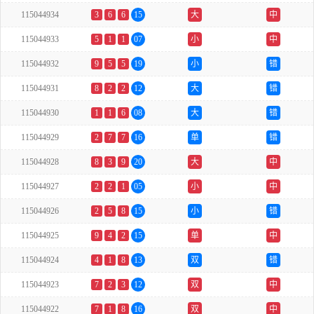
115044934
3
6
6
15
大
中
115044933
5
1
1
07
小
中
115044932
9
5
5
19
小
错
115044931
8
2
2
12
大
错
115044930
1
1
6
08
大
错
115044929
2
7
7
16
单
错
115044928
8
3
9
20
大
中
115044927
2
2
1
05
小
中
115044926
2
5
8
15
小
错
115044925
9
4
2
15
单
中
115044924
4
1
8
13
双
错
115044923
7
2
3
12
双
中
115044922
7
1
8
16
双
中