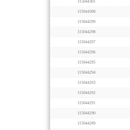
115044301
115044300
115044299
115044298
115044297
115044296
115044295
115044294
115044293
115044292
115044291
115044290
115044289