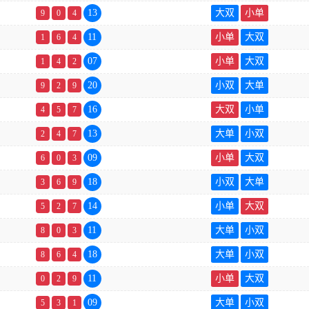
13
大双
小单
9
0
4
11
小单
大双
1
6
4
07
小单
大双
1
4
2
20
小双
大单
9
2
9
16
大双
小单
4
5
7
13
大单
小双
2
4
7
09
小单
大双
6
0
3
18
小双
大单
3
6
9
14
小单
大双
5
2
7
11
大单
小双
8
0
3
18
大单
小双
8
6
4
11
小单
大双
0
2
9
09
大单
小双
5
3
1