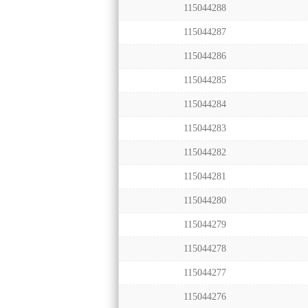
115044288
115044287
115044286
115044285
115044284
115044283
115044282
115044281
115044280
115044279
115044278
115044277
115044276