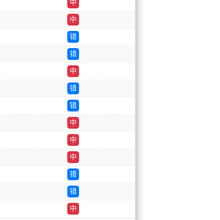
中
中
错
错
中
错
错
中
中
中
错
错
中