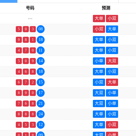
号码
预测
---
大单
小双
08
小双
大单
5
0
3
18
大单
小双
9
8
1
11
大单
小双
4
7
0
14
小单
大双
5
0
9
18
大单
小双
4
6
8
15
小双
大单
6
7
2
17
大双
小单
8
9
0
21
大双
小单
7
6
8
24
大单
小双
8
8
8
12
大单
小双
4
5
3
09
大双
小单
0
1
8