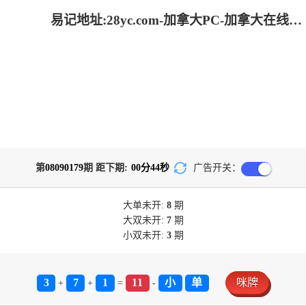
易记地址:28yc.com-加拿大PC-加拿大在线预测-加拿大PC走势-加拿大刮奖结果查询
第
08090179
期 距下期:
00
分
43
秒
广告开关：
大单
未开:
8
期
大双
未开:
7
期
小双
未开:
3
期
3
7
1
11
小
单
咪牌
+
+
=
-