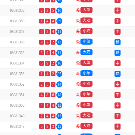
08081360
7
0
9
16
殺
中
大单
08081359
2
3
5
10
殺
中
大双
08081358
1
4
4
09
殺
中
小双
08081357
5
2
4
11
殺
中
小单
08081356
9
2
2
13
殺
错
大双
08081355
5
5
4
14
殺
错
大单
08081354
5
9
2
16
殺
中
小单
08081353
1
4
2
07
殺
错
小双
08081352
2
5
7
14
殺
中
小单
08081351
4
8
6
18
殺
中
小单
08081350
4
4
4
12
殺
中
大双
08081349
7
4
4
15
殺
中
大双
08081348
6
3
3
12
殺
中