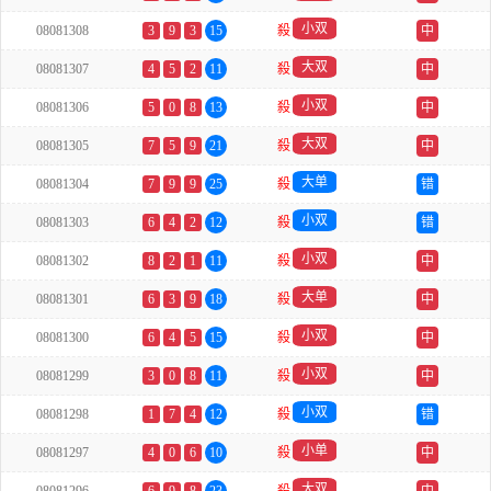
小双
08081308
3
9
3
15
殺
中
大双
08081307
4
5
2
11
殺
中
小双
08081306
5
0
8
13
殺
中
大双
08081305
7
5
9
21
殺
中
大单
08081304
7
9
9
25
殺
错
小双
08081303
6
4
2
12
殺
错
小双
08081302
8
2
1
11
殺
中
大单
08081301
6
3
9
18
殺
中
小双
08081300
6
4
5
15
殺
中
小双
08081299
3
0
8
11
殺
中
小双
08081298
1
7
4
12
殺
错
小单
08081297
4
0
6
10
殺
中
大双