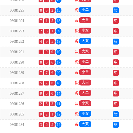
08081296
6
9
8
23
殺
中
小单
08081295
8
3
2
13
殺
错
大单
08081294
7
1
5
13
殺
中
小双
08081293
2
6
1
09
殺
中
大双
08081292
4
9
5
18
殺
错
大双
08081291
1
9
0
10
殺
中
小单
08081290
8
3
6
17
殺
中
小单
08081289
7
7
6
20
殺
中
大单
08081288
5
7
6
18
殺
中
大单
08081287
9
5
0
14
殺
中
小双
08081286
2
6
3
11
殺
中
小双
08081285
9
2
1
12
殺
错
大双
08081284
3
6
5
14
殺
错