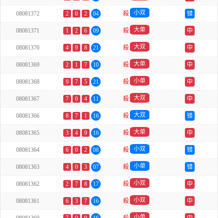
小双
08081372
2
0
2
04
殺
错
大单
08081371
1
2
6
09
殺
中
大双
08081370
4
9
8
21
殺
中
大单
08081369
2
1
7
10
殺
中
小单
08081368
9
7
5
21
殺
中
大双
08081367
7
0
4
11
殺
中
大双
08081366
8
7
1
16
殺
错
大单
08081365
3
4
9
16
殺
中
小双
08081364
6
0
2
08
殺
错
小单
08081363
4
0
3
07
殺
错
小双
08081362
2
7
8
17
殺
中
小双
08081361
6
3
7
16
殺
中
小单