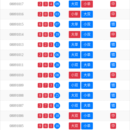
08091017
2
3
4
09
大双
小单
中
08091016
2
0
1
03
小单
大双
中
08091015
6
0
1
07
大单
小双
错
08091014
8
6
5
19
大单
小双
中
08091013
6
2
3
11
大单
小双
错
08091012
2
0
4
06
大双
小单
错
08091011
7
6
7
20
小双
大单
错
08091010
1
2
5
08
小双
大单
中
08091009
1
7
3
11
小双
大单
错
08091008
8
9
8
25
大双
小单
错
08091007
3
7
6
16
小双
大单
错
08091006
9
3
6
18
大双
小单
中
08091005
9
6
1
16
大双
小单
中