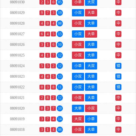
08091030
2
3
0
05
小单
大双
中
08091029
9
7
3
19
小双
大单
中
08091028
4
0
4
08
小双
大单
中
08091027
6
4
5
15
小双
大单
中
08091026
3
1
6
10
小双
大单
中
08091025
4
1
7
12
小双
大单
中
08091024
5
5
2
12
小单
大双
错
08091023
4
4
5
13
小双
大单
错
08091022
0
3
8
11
小双
大单
错
08091021
2
8
2
12
小双
大单
中
08091020
0
3
7
10
大单
小双
中
08091019
3
7
4
14
大双
小单
中
08091018
3
1
4
08
小双
大单
中