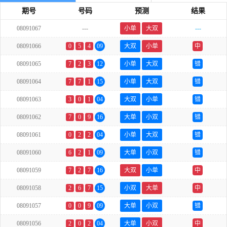
期号
号码
预测
结果
08091067
---
小单
大双
---
08091066
0
5
4
09
大双
小单
中
08091065
7
2
3
12
小单
大双
错
08091064
7
7
1
15
小单
大双
错
08091063
3
0
1
04
大双
小单
错
08091062
7
0
9
16
大单
小双
错
08091061
0
2
2
04
小单
大双
错
08091060
6
2
1
09
大单
小双
错
08091059
7
2
7
16
大双
小单
中
08091058
2
6
7
15
小双
大单
中
08091057
0
0
9
09
大单
小双
错
08091056
2
0
2
04
大单
小双
中