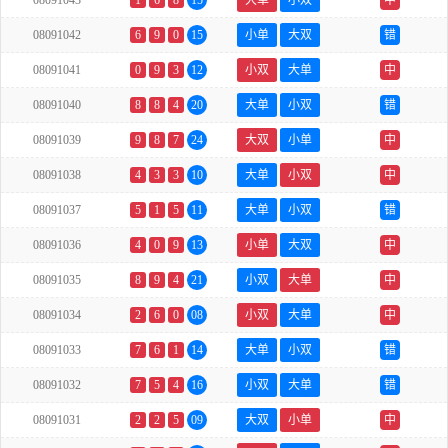
08091043
1
6
8
15
大单
小双
中
08091042
6
9
0
15
小单
大双
错
08091041
0
9
3
12
小双
大单
中
08091040
8
8
4
20
大单
小双
错
08091039
9
8
7
24
大双
小单
中
08091038
4
3
3
10
大单
小双
中
08091037
5
1
5
11
大单
小双
错
08091036
4
0
9
13
小单
大双
中
08091035
8
9
4
21
小双
大单
中
08091034
2
6
0
08
小双
大单
中
08091033
7
6
1
14
大单
小双
错
08091032
7
5
4
16
小双
大单
错
08091031
2
2
5
09
大双
小单
中