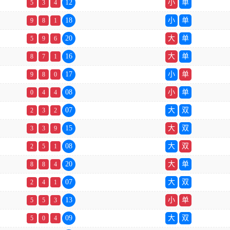
12
小
单
5
3
4
18
小
单
9
8
1
20
大
单
5
9
6
16
大
单
8
7
1
17
小
单
9
8
0
08
小
单
0
4
4
07
大
双
2
3
2
15
大
双
3
3
9
08
大
双
2
5
1
20
大
单
8
8
4
07
大
双
2
4
1
13
小
单
5
5
3
09
大
双
5
0
4