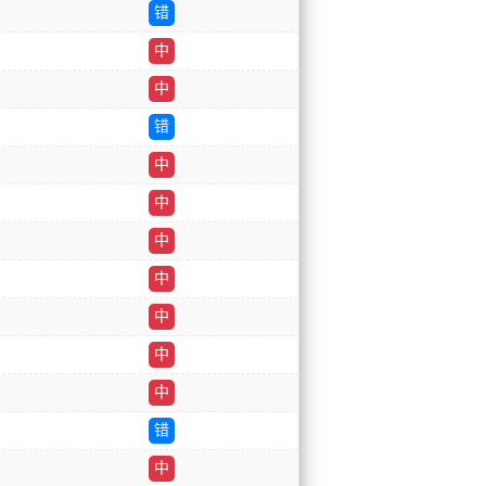
错
中
中
错
中
中
中
中
中
中
中
错
中