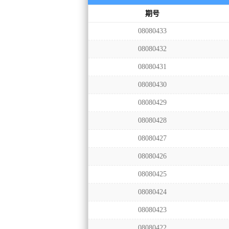
期号
08080433
08080432
08080431
08080430
08080429
08080428
08080427
08080426
08080425
08080424
08080423
08080422