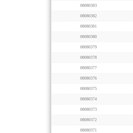
08080383
08080382
08080381
08080380
08080379
08080378
08080377
08080376
08080375
08080374
08080373
08080372
08080371