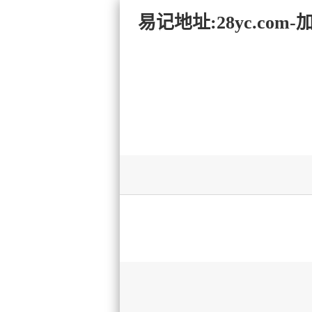
易记地址:28yc.c