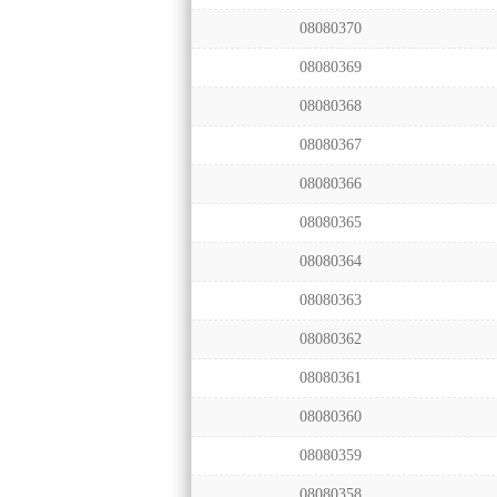
08080370
08080369
08080368
08080367
08080366
08080365
08080364
08080363
08080362
08080361
08080360
08080359
08080358