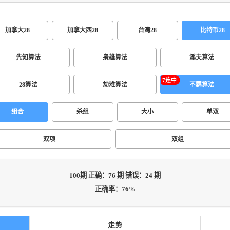
加拿大28
加拿大西28
台湾28
比特币28
先知算法
枭雄算法
淫夫算法
28算法
劫难算法
不羁算法
组合
杀组
大小
单双
双项
双组
100期 正确：76 期 错误：24 期
正确率：76%
走势