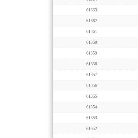
61363
61362
61361
61360
61359
61358
61357
61356
61355
61354
61353
61352