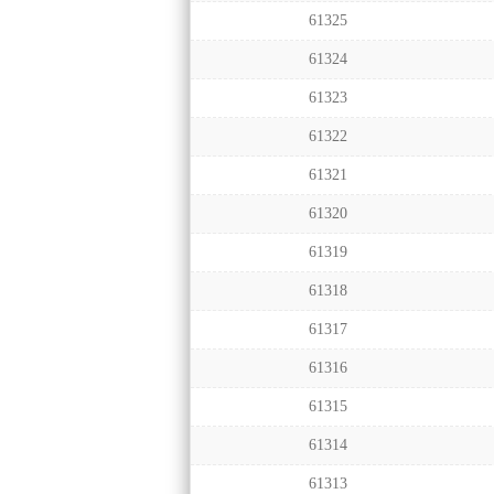
61325
61324
61323
61322
61321
61320
61319
61318
61317
61316
61315
61314
61313