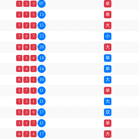
07
单
1
3
3
13
单
1
7
5
15
大
7
5
3
23
小
7
9
7
20
大
9
9
2
14
单
7
3
4
14
单
8
4
2
10
大
6
3
1
11
单
3
7
1
11
大
7
3
1
17
双
5
3
9
11
单
3
1
7
17
大
6
7
4