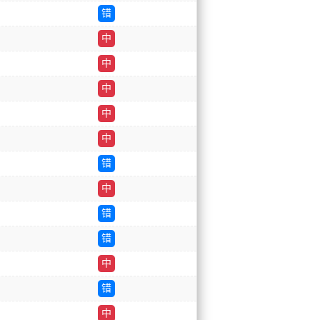
错
中
中
中
中
中
错
中
错
错
中
错
中