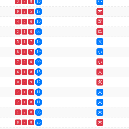
18
小
3
7
8
17
大
9
3
5
10
双
4
0
6
03
单
2
1
0
13
大
5
1
7
19
小
8
4
7
09
小
7
2
0
15
大
6
1
8
12
双
0
3
9
11
大
7
1
3
11
大
2
1
8
03
大
1
2
0
23
大
8
7
8