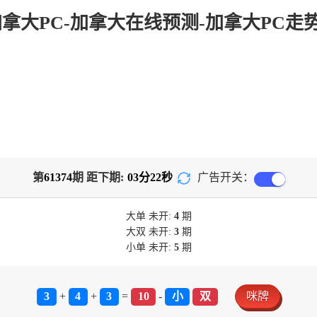
om-加拿大PC-加拿大在线预测-加拿大PC
第
61374
期 距下期:
03
分
22
秒
广告开关：
大单
未开:
4
期
大双
未开:
3
期
小单
未开:
5
期
3
+
4
+
3
=
10
-
小
双
咪牌