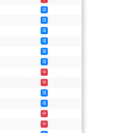
错
错
错
错
错
错
中
中
错
错
中
中