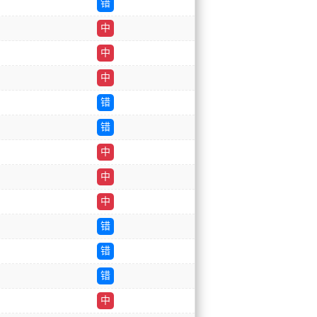
错
中
中
中
错
错
中
中
中
错
错
错
中