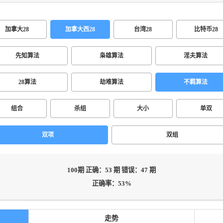
加拿大28
加拿大西28
台湾28
比特币28
先知算法
枭雄算法
淫夫算法
28算法
劫难算法
不羁算法
组合
杀组
大小
单双
双项
双组
100期 正确：53 期 错误：47 期
正确率：53%
走势