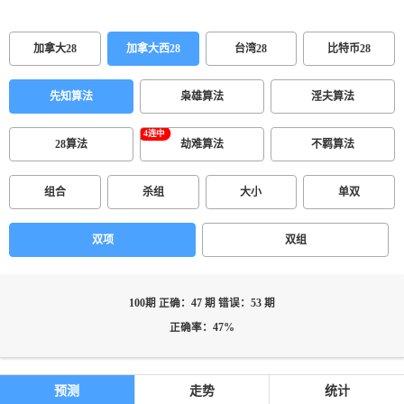
加拿大28
加拿大西28
台湾28
比特币28
先知算法
枭雄算法
淫夫算法
28算法
劫难算法
不羁算法
组合
杀组
大小
单双
双项
双组
100期 正确：47 期 错误：53 期
正确率：47%
预测
走势
统计