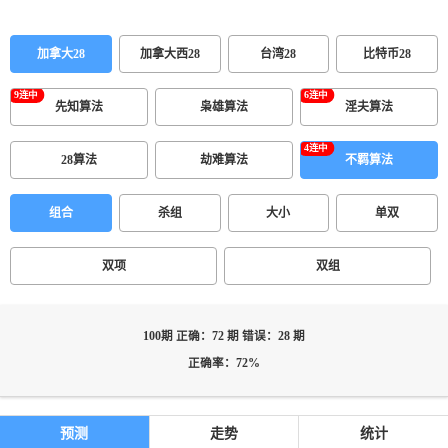
加拿大28
加拿大西28
台湾28
比特币28
先知算法
枭雄算法
淫夫算法
28算法
劫难算法
不羁算法
组合
杀组
大小
单双
双项
双组
100期 正确：72 期 错误：28 期
正确率：72%
预测
走势
统计