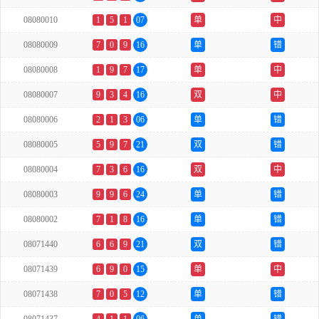
08080010
1
5
1
07
单
中
08080009
7
0
9
16
单
错
08080008
1
9
7
17
单
中
08080007
9
3
4
16
双
中
08080006
2
1
3
06
单
错
08080005
5
9
7
21
双
错
08080004
7
3
6
16
双
中
08080003
9
9
6
24
单
错
08080002
7
1
8
16
单
错
08071440
6
6
9
21
双
错
08071439
6
9
0
15
单
中
08071438
7
0
5
12
单
错