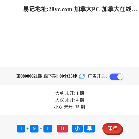
易记地址:28yc.com-加拿大PC-加拿大在线预测-加拿大PC走势-加拿大刮奖结果查询
第
08080021
期 距下期:
00
分
35
秒
广告开关：
大单
未开:
1
期
大双
未开:
4
期
小双
未开:
15
期
1
9
1
11
小
单
咪牌
+
+
=
-