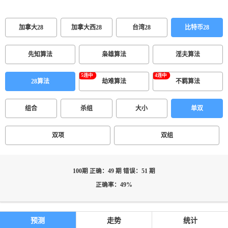
加拿大28
加拿大西28
台湾28
比特币28
先知算法
枭雄算法
淫夫算法
28算法
劫难算法
不羁算法
组合
杀组
大小
单双
双项
双组
100期 正确：49 期 错误：51 期
正确率：49%
预测
走势
统计