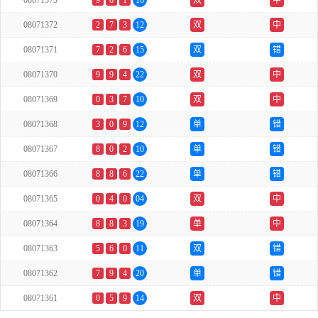
08071373
9
6
1
16
双
中
08071372
2
7
3
12
双
中
08071371
7
2
6
15
双
错
08071370
9
9
4
22
双
中
08071369
0
3
7
10
双
中
08071368
3
0
9
12
单
错
08071367
8
0
2
10
单
错
08071366
8
8
6
22
单
错
08071365
0
4
0
04
双
中
08071364
8
8
3
19
单
中
08071363
5
6
0
11
双
错
08071362
7
9
4
20
单
错
08071361
0
5
9
14
双
中